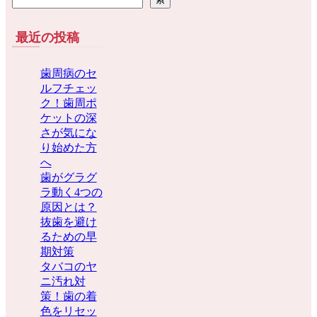
最近の投稿
歯周病のセ
ルフチェッ
ク！歯周ポ
ケットの深
さが気にな
り始めた方
へ
歯がグラグ
ラ動く4つの
原因とは？
抜歯を避け
るための早
期対策
タバコのヤ
ニ汚れ対
策！歯の着
色をリセッ