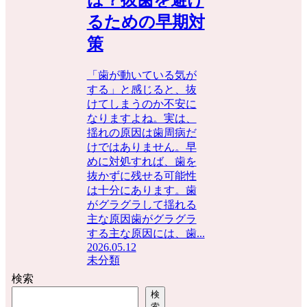
るための早期対
策
「歯が動いている気が
する」と感じると、抜
けてしまうのか不安に
なりますよね。実は、
揺れの原因は歯周病だ
けではありません。早
めに対処すれば、歯を
抜かずに残せる可能性
は十分にあります。歯
がグラグラして揺れる
主な原因歯がグラグラ
する主な原因には、歯...
2026.05.12
未分類
検索
検
索