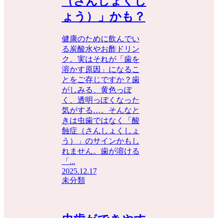
（さんしょくし
ょう）」かも？
健康のために飲んでい
る炭酸水やお酢ドリン
ク。実はそれが「歯を
溶かす原因」になるこ
とをご存じですか？歯
がしみる、黄色っぽ
く、透明っぽくなった
気がする…。そんなと
きは虫歯ではなく「酸
蝕症（さんしょくしょ
う）」のサインかもし
れません。歯が溶ける
「...
2025.12.17
未分類