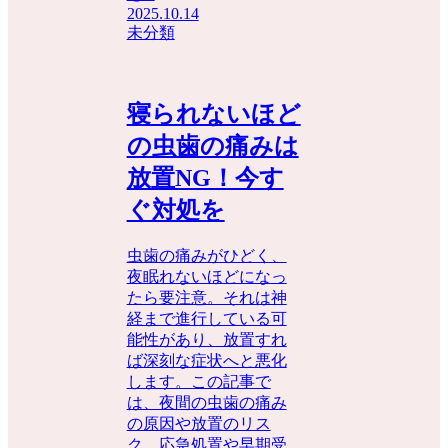
2025.10.14
未分類
寝られないほど
の虫歯の痛みは
放置NG！今す
ぐ対処を
虫歯の痛みがひどく、
夜眠れないほどになっ
たら要注意。それは神
経まで進行している可
能性があり、放置すれ
ば深刻な症状へと悪化
します。この記事で
は、夜間の虫歯の痛み
の原因や放置のリス
ク、応急処置や早期受