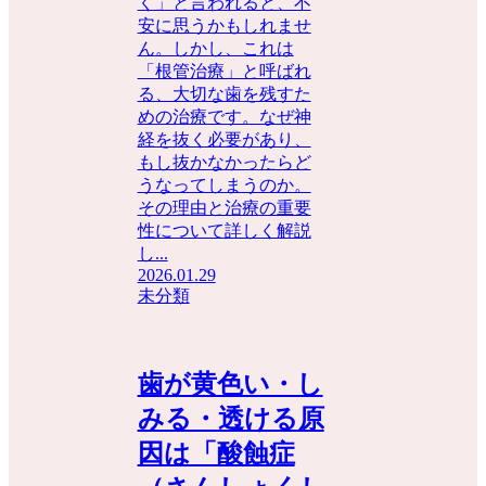
く」と言われると、不
安に思うかもしれませ
ん。しかし、これは
「根管治療」と呼ばれ
る、大切な歯を残すた
めの治療です。なぜ神
経を抜く必要があり、
もし抜かなかったらど
うなってしまうのか。
その理由と治療の重要
性について詳しく解説
し...
2026.01.29
未分類
歯が黄色い・し
みる・透ける原
因は「酸蝕症