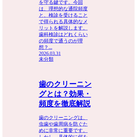
を守る鍵です。今回
は、理想的な通院頻度
と、検診を受けること
で得られる具体的なメ
リットを解説します。
歯科検診はどれくらい
の頻度で通うのが理
想？...
2026.03.31
未分類
歯のクリーニン
グとは？効果・
頻度を徹底解説
歯のクリーニングは、
虫歯や歯周病を防ぐた
めに非常に重要です。
しかし、具体的に何を